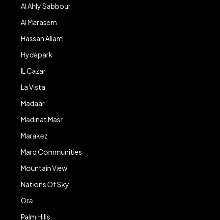
Al Ahly Sabbour
Al Marasem
Hassan Allam
Hydepark
IL Cazar
La Vista
Madaar
Madinat Masr
Marakez
Marq Communities
Mountain View
Nations Of Sky
Ora
Palm Hills