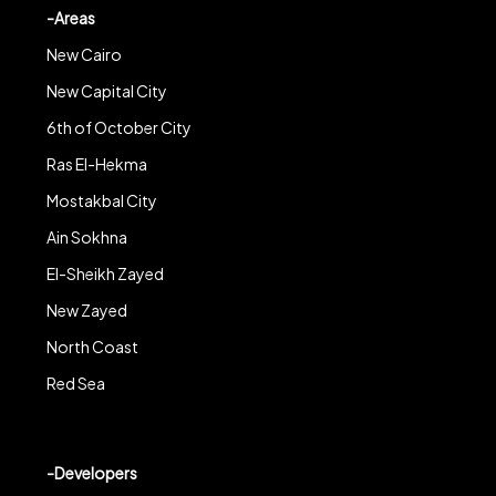
-Areas
New Cairo
New Capital City
6th of October City
Ras El-Hekma
Mostakbal City
Ain Sokhna
El-Sheikh Zayed
New Zayed
North Coast
Red Sea
-Developers