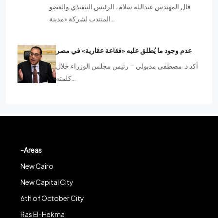
قال المهندس عبدالله سلام، الرئيس التنفيذي والعضو
المنتدب لشركة «مدينة…
عدم وجود ما يُطلق عليه «فقاعة عقارية» في مصر
أكد د. مصطفى مدبولي – رئيس مجلس الوزراء خلال
كلمته…
-Areas
New Cairo
New Capital City
6th of October City
Ras El-Hekma