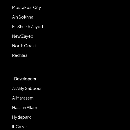
Mostakbal City
Ain Sokhna
El-Sheikh Zayed
New Zayed
North Coast
Red Sea
-Developers
Al Ahly Sabbour
Al Marasem
Hassan Allam
Hydepark
IL Cazar