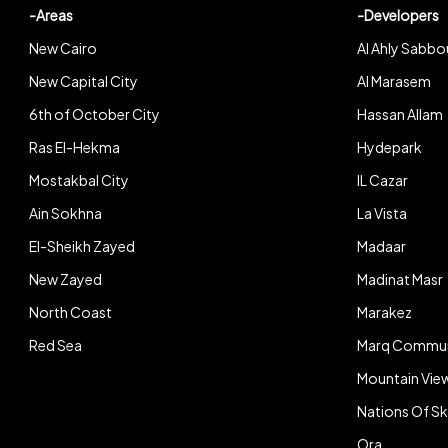
-Areas
-Developers
New Cairo
Al Ahly Sabbo
New Capital City
Al Marasem
6th of October City
Hassan Allam
Ras El-Hekma
Hydepark
Mostakbal City
IL Cazar
Ain Sokhna
La Vista
El-Sheikh Zayed
Madaar
New Zayed
Madinat Masr
North Coast
Marakez
Red Sea
Marq Commun
Mountain Vie
Nations Of S
Ora