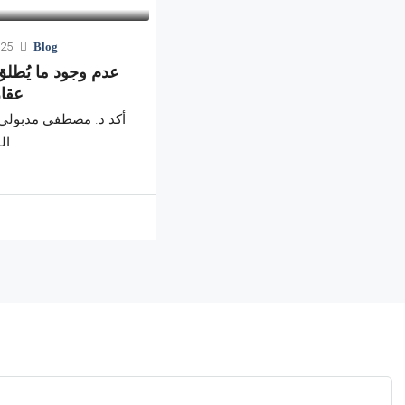
025
Blog
عدم وجود ما يُطلق
عقا
أكد د. مصطفى مدبول
الوزراء خلال كلمته...