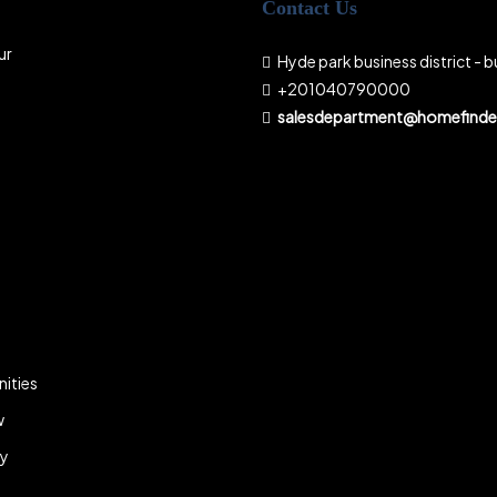
Contact Us
ur
Hyde park business district - bu
+201040790000
salesdepartment@homefinder
ities
w
ky