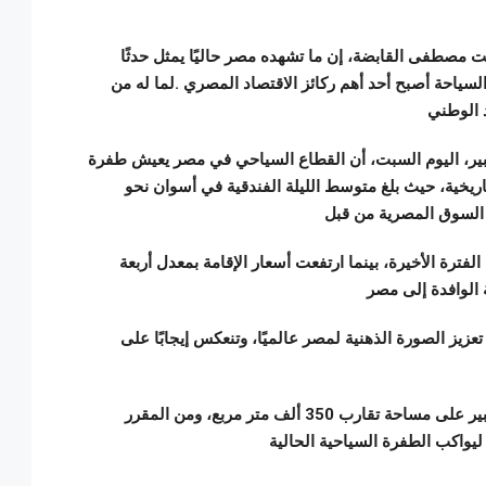
طفى القابضة، إن ما تشهده مصر حاليًا يمثل حدثًا
السياحة أصبح أحد أهم ركائز الاقتصاد المصري .لما له من
د الوطني
ر، اليوم السبت، أن القطاع السياحي في مصر يعيش طفرة
يخية، حيث بلغ متوسط الليلة الفندقية في أسوان نحو
الإشغال في مدينة شرم الشيخ وصلت إلى 85% خلال الفترة الأخيرة، بينما ارتفعت أسعار الإقامة بمعدل أربعة
زيز الصورة الذهنية لمصر عالميًا، وتنعكس إيجابًا على
وكشف عن تنفيذ مجموعة فندقية ضخمة متصلة بالمتحف المصري الكبير على مساحة تقارب 350 ألف متر مربع، ومن المقرر