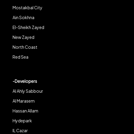
Mostakbal City
Ain Sokhna
El-Sheikh Zayed
New Zayed
North Coast
Red Sea
-Developers
Al Ahly Sabbour
Al Marasem
Hassan Allam
Hydepark
IL Cazar