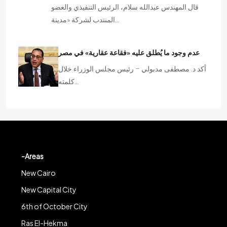
قال المهندس عبدالله سلام، الرئيس التنفيذي والعضو
المنتدب لشركة «مدينة…
عدم وجود ما يُطلق عليه «فقاعة عقارية» في مصر
أكد د. مصطفى مدبولي – رئيس مجلس الوزراء خلال
كلمته…
-Areas
New Cairo
New Capital City
6th of October City
Ras El-Hekma