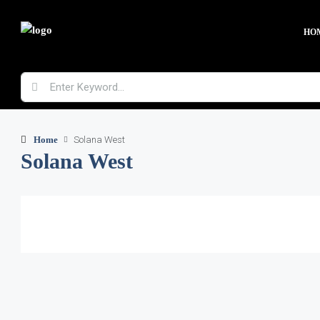
HO
Home
Solana West
Solana West