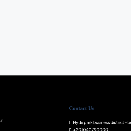
Contact Us
ur
Hyde park business district - bu
+201040790000