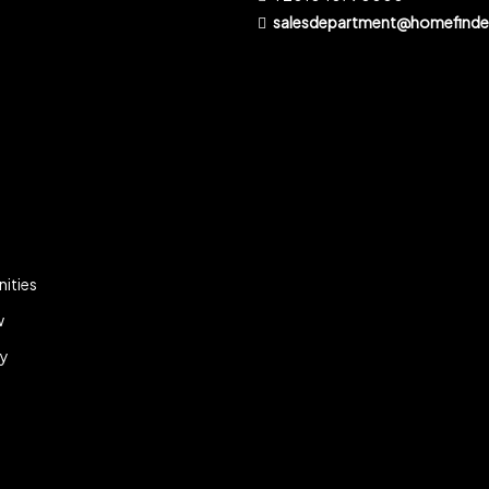
salesdepartment@homefinder
ities
w
ky