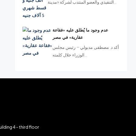
التنفيذي والعضو المنتدب لشركة «مدينة…
عدم وجود ما يُطلق عليه «فقاعة
عقارية» في مصر
أكد د. مصطفى مدبولي – رئيس مجلس
الوزراء خلال كلمته…
ilding 4 - third floor