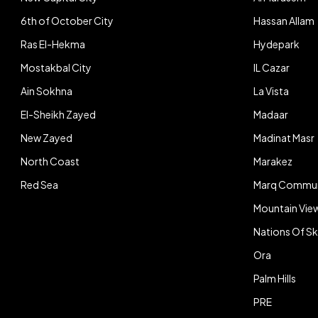
6th of October City
Hassan Allam
Ras El-Hekma
Hydepark
Mostakbal City
IL Cazar
Ain Sokhna
La Vista
El-Sheikh Zayed
Madaar
New Zayed
Madinat Masr
North Coast
Marakez
Red Sea
Marq Commun
Mountain Vie
Nations Of S
Ora
Palm Hills
PRE