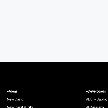
-Areas
-Developers
New Cairo
Al Ahly Sabbo
New Capital City
Al Marasem