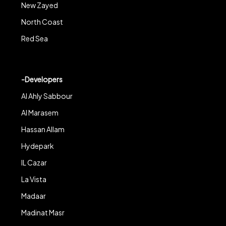
New Zayed
North Coast
Red Sea
-Developers
Al Ahly Sabbour
Al Marasem
Hassan Allam
Hydepark
IL Cazar
La Vista
Madaar
Madinat Masr